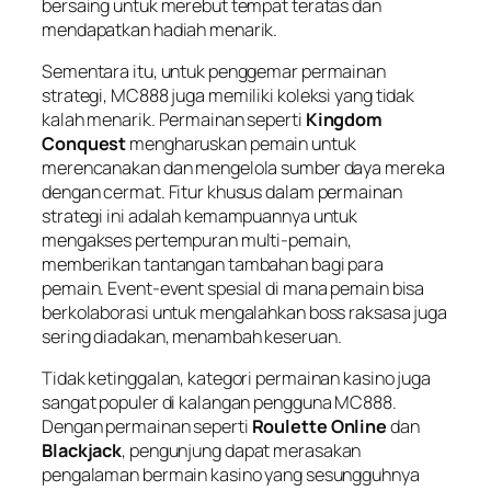
bersaing untuk merebut tempat teratas dan
mendapatkan hadiah menarik.
Sementara itu, untuk penggemar permainan
strategi, MC888 juga memiliki koleksi yang tidak
kalah menarik. Permainan seperti
Kingdom
Conquest
mengharuskan pemain untuk
merencanakan dan mengelola sumber daya mereka
dengan cermat. Fitur khusus dalam permainan
strategi ini adalah kemampuannya untuk
mengakses pertempuran multi-pemain,
memberikan tantangan tambahan bagi para
pemain. Event-event spesial di mana pemain bisa
berkolaborasi untuk mengalahkan boss raksasa juga
sering diadakan, menambah keseruan.
Tidak ketinggalan, kategori permainan kasino juga
sangat populer di kalangan pengguna MC888.
Dengan permainan seperti
Roulette Online
dan
Blackjack
, pengunjung dapat merasakan
pengalaman bermain kasino yang sesungguhnya