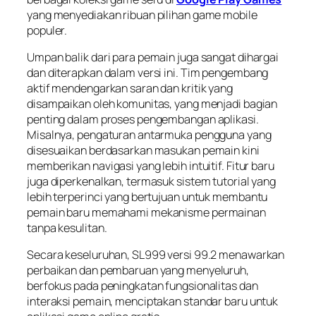
yang menyediakan ribuan pilihan game mobile
populer.
Umpan balik dari para pemain juga sangat dihargai
dan diterapkan dalam versi ini. Tim pengembang
aktif mendengarkan saran dan kritik yang
disampaikan oleh komunitas, yang menjadi bagian
penting dalam proses pengembangan aplikasi.
Misalnya, pengaturan antarmuka pengguna yang
disesuaikan berdasarkan masukan pemain kini
memberikan navigasi yang lebih intuitif. Fitur baru
juga diperkenalkan, termasuk sistem tutorial yang
lebih terperinci yang bertujuan untuk membantu
pemain baru memahami mekanisme permainan
tanpa kesulitan.
Secara keseluruhan, SL999 versi 99.2 menawarkan
perbaikan dan pembaruan yang menyeluruh,
berfokus pada peningkatan fungsionalitas dan
interaksi pemain, menciptakan standar baru untuk