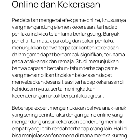
Online dan Kekerasan
Perdebatan mengenai efek game online, khususnya
yang mengandung elemen kekerasan, terhadap
perilaku individu telah lama berlangsung. Banyak
peneliti, termasuk psikolog dan pakar perilaku,
menunjukkan bahwa terpapar konten kekerasan
dalam game dapat berdampak signifikan, terutama
pada anak-anak dan remaja. Studi menunjukkan
bahwa paparan bertahun-tahun terhadap game
yang menampilkan tindakan kekerasan dapat
menyebabkan desensitisasi terhadap kekerasan di
kehidupan nyata, serta meningkatkan
kecenderungan untuk berperilaku agresif.
Beberapa expert mengemukakan bahwa anak-anak
yang sering berinteraksi dengan game online yang
mengandung unsur kekerasan cenderung memiliki
empati yang lebih rendah terhadap orang lain. Hal ini
bisa menjelaskan fenomena di mana mereka kurang