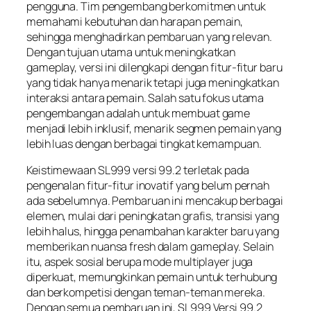
pengguna. Tim pengembang berkomitmen untuk
memahami kebutuhan dan harapan pemain,
sehingga menghadirkan pembaruan yang relevan.
Dengan tujuan utama untuk meningkatkan
gameplay, versi ini dilengkapi dengan fitur-fitur baru
yang tidak hanya menarik tetapi juga meningkatkan
interaksi antara pemain. Salah satu fokus utama
pengembangan adalah untuk membuat game
menjadi lebih inklusif, menarik segmen pemain yang
lebih luas dengan berbagai tingkat kemampuan.
Keistimewaan SL999 versi 99.2 terletak pada
pengenalan fitur-fitur inovatif yang belum pernah
ada sebelumnya. Pembaruan ini mencakup berbagai
elemen, mulai dari peningkatan grafis, transisi yang
lebih halus, hingga penambahan karakter baru yang
memberikan nuansa fresh dalam gameplay. Selain
itu, aspek sosial berupa mode multiplayer juga
diperkuat, memungkinkan pemain untuk terhubung
dan berkompetisi dengan teman-teman mereka.
Dengan semua pembaruan ini, SL999 Versi 99.2