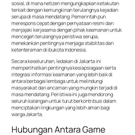
sosial, di mana netizen mengungkapkan ketakutan
terkait dengan kemungkinan terulangnya kejadian
serupa di masa mendatang. Pemerintah pun
merespons cepat dengan pernyataan resmi dan
menjajaki kerjasama dengan pihak keamanan untuk
mencegah terulangnya peristiwa serupa,
menekankan pentingnya menjaga stabilitas dan
ketenteraman di ibukota Indonesia.
Secara keseluruhan, ledakan di Jakarta ini
memperlihatkan pentingnya kesiapsiagaan serta
integrasi informasi keamanan yang lebih baik di
antara berbagai lembaga untuk melindungi
masyarakat dari ancaman yang mungkin terjadi di
masa mendatang. Peristiwa ini juga mendorong
seluruh kalangan untuk turut berkontribusi dalam
menciptakan lingkungan yang lebih aman bagi
warga Jakarta.
Hubungan Antara Game