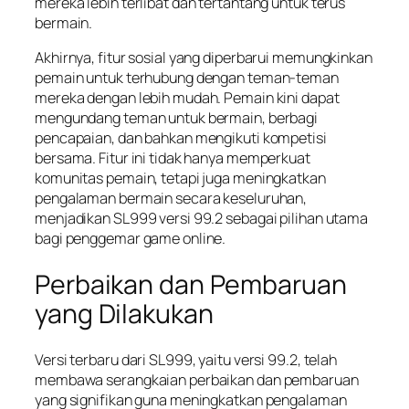
mereka lebih terlibat dan tertantang untuk terus
bermain.
Akhirnya, fitur sosial yang diperbarui memungkinkan
pemain untuk terhubung dengan teman-teman
mereka dengan lebih mudah. Pemain kini dapat
mengundang teman untuk bermain, berbagi
pencapaian, dan bahkan mengikuti kompetisi
bersama. Fitur ini tidak hanya memperkuat
komunitas pemain, tetapi juga meningkatkan
pengalaman bermain secara keseluruhan,
menjadikan SL999 versi 99.2 sebagai pilihan utama
bagi penggemar game online.
Perbaikan dan Pembaruan
yang Dilakukan
Versi terbaru dari SL999, yaitu versi 99.2, telah
membawa serangkaian perbaikan dan pembaruan
yang signifikan guna meningkatkan pengalaman