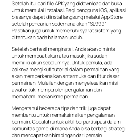
Setelah itu, cari file APK yang didownload dan buka
untuk memulai instalasi. Bagi pengguna iOS, aplikasi
biasanya dapat diinstal langsung melalui App Store
setelah pencarian sederhana akan “SL999”.
Pastikan juga untuk memenuhi syarat sistem yang
ditentukan pada halaman unduh.
Setelah berhasil menginstal, Anda akan diminta
untuk membuat akun atau masuk jika sudah
memiliki akun sebelumnya. Untuk pemula, ada
baiknya mengikuti tutorial dalam permainan yang
akan memperkenalkan antarmuka dan fitur dasar
permainan. Mulailah dengan menyelesaikan misi
awal untuk memperoleh pengalaman dan
memahami mekanisme permainan.
Mengetahui beberapa tips dan trik juga dapat
membantu untuk memaksimalkan pengalaman
bermain. Cobalah untuk aktif berpartisipasi dalam
komunitas game, di mana Anda bisa berbagi strategi
dan mendapatkan bimbingan dari pemain