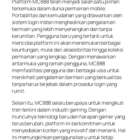
Platform MC888 telah menjadi salah satu pilihan
terkemuka dalam dunia permainan mobile.
Portabilitas dan kemudahan yang ditawarkan oleh
sistem login instan menghadirkan pengalaman
bermain yang lebih menyenangkan dan tanpa
kerumitan. Pengguna baru yang tertarik untuk
mencoba platform ini akan menemukan berbagai
keuntungan, mulai dari aksesibilitas hingga koleksi
permainan yang lengkap. Dengan menawarkan
antarmuka yang ramah pengguna, MC888
memfasilitasi pengguna dari berbagai usia untuk
menikmati pengalaman bermain yang berkualitas
tanpa harus terjebak dalam prosedur login yang
rumit.
Selain itu, MC888 selalu berupaya untuk mengikuti
tren terkini dalam industri gaming. Dengan
munculnya teknologi baru dan harapan gamer yang
terus berubah, platform ini berkomitmen untuk
menyediakan konten yang inovatif dan menarik. Hal
ini memungkinkan pengguna baru untuk tetap