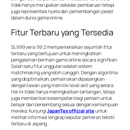
tidak hanya merupakan sekadar pembaruan tetapi
juga representasi nyata dari perkembangan pesat
dalam dunia game online.
Fitur Terbaru yang Tersedia
SL999 versi 99.2 memperkenalkan sejumlah fitur
terbaru yang bertujuan untuk meningkatkan
pengalaman bermain game online secara signifikan.
Salah satu fitur unggulan adalah sistem
matchmaking yang lebih canggih. Dengan algoritma
yang dioptimalkan, pemain akan dipasangkan
dengan lawan yang memiliki level skill yang setara.
Hal ini tidak hanya meningkatkan tantangan, tetapi
juga memberikan kesempatan bagi pemain untuk
belajar dan berkembang sesuai dengan kemampuan
mereka, Kunjungi
JapanTex official site
untuk
melihat informasi lengkap seputar pameran tekstil
terbaru di Jepang.