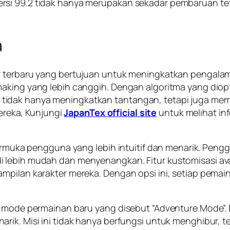
rsi 99.2 tidak hanya merupakan sekadar pembaruan tet
a
r terbaru yang bertujuan untuk meningkatkan pengalam
making yang lebih canggih. Dengan algoritma yang di
l ini tidak hanya meningkatkan tantangan, tetapi juga 
reka, Kunjungi
JapanTex official site
untuk melihat inf
ntarmuka pengguna yang lebih intuitif dan menarik. Pe
i lebih mudah dan menyenangkan. Fitur kustomisasi a
mpilan karakter mereka. Dengan opsi ini, setiap pemain
ah mode permainan baru yang disebut “Adventure Mode”
rik. Misi ini tidak hanya berfungsi untuk menghibur, 