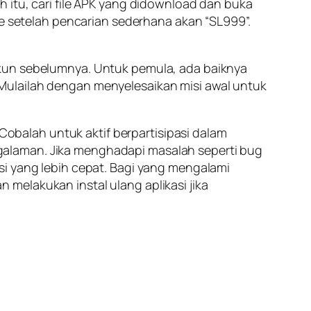
 itu, cari file APK yang didownload dan buka
re setelah pencarian sederhana akan “SL999”.
akun sebelumnya. Untuk pemula, ada baiknya
Mulailah dengan menyelesaikan misi awal untuk
balah untuk aktif berpartisipasi dalam
galaman. Jika menghadapi masalah seperti bug
si yang lebih cepat. Bagi yang mengalami
melakukan instal ulang aplikasi jika