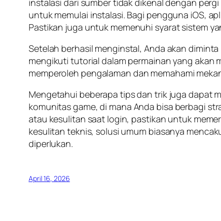
instalasi dari sumber tidak dikenal dengan per
untuk memulai instalasi. Bagi pengguna iOS, apl
Pastikan juga untuk memenuhi syarat sistem y
Setelah berhasil menginstal, Anda akan dimint
mengikuti tutorial dalam permainan yang akan 
memperoleh pengalaman dan memahami mekan
Mengetahui beberapa tips dan trik juga dapat
komunitas game, di mana Anda bisa berbagi st
atau kesulitan saat login, pastikan untuk meme
kesulitan teknis, solusi umum biasanya mencaku
diperlukan.
April 16, 2026