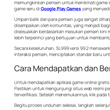
memungkinkan pemain untuk menikmati game ini 
game seru di
Google Play Games
yang menyedia
Umpan balik dari para pemain juga sangat dihar
disampaikan oleh komunitas, yang menjadi bag
disesuaikan berdasarkan masukan pemain kini mem
lebih terperinci yang bertujuan untuk memban
Secara keseluruhan, SL999 versi 99.2 menawar
interaksi pemain, menciptakan standar baru untu
Cara Mendapatkan dan Be
Untuk mendapatkan aplikasi game online gratis
Pastikan untuk mengunjungi situs web resmi pen
terverifikasi. Setelah menemukannya, klik pada
Begitu proses unduhan selesai, langkah selanj