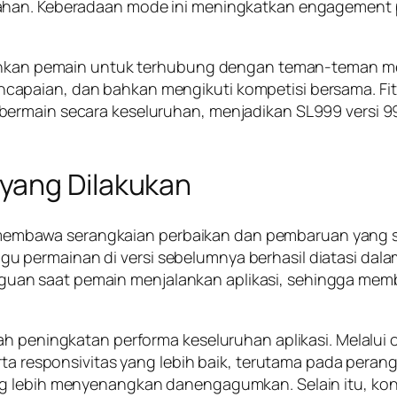
ahan. Keberadaan mode ini meningkatkan engagement p
gkinkan pemain untuk terhubung dengan teman-teman me
apaian, dan bahkan mengikuti kompetisi bersama. Fit
bermain secara keseluruhan, menjadikan SL999 versi 9
yang Dilakukan
elah membawa serangkaian perbaikan dan pembaruan yan
ermainan di versi sebelumnya berhasil diatasi dalam r
an saat pemain menjalankan aplikasi, sehingga memb
ah peningkatan performa keseluruhan aplikasi. Melalui 
rta responsivitas yang lebih baik, terutama pada perang
g lebih menyenangkan danengagumkan. Selain itu, kons