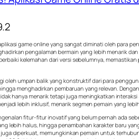
9.2
 aplikasi game online yang sangat diminati oleh para pe
nghadirkan pengalaman bermain yang lebih menarik dan 
perbaiki kelemahan dari versi sebelumnya, memastika
gi oleh umpan balik yang konstruktif dari para peng
ingga menghadirkan pembaruan yang relevan. Dengan
ng tidak hanya menarik tetapi juga meningkatkan interaks
di lebih inklusif, menarik segmen pemain yang lebi
ngenalan fitur-fitur inovatif yang belum pernah ada 
i yang lebih halus, hingga penambahan karakter baru y
ayer juga diperkuat, memungkinkan pemain untuk terhu